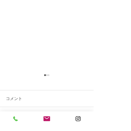
コメント
コメントを追加…
完成工事のご紹
設備工