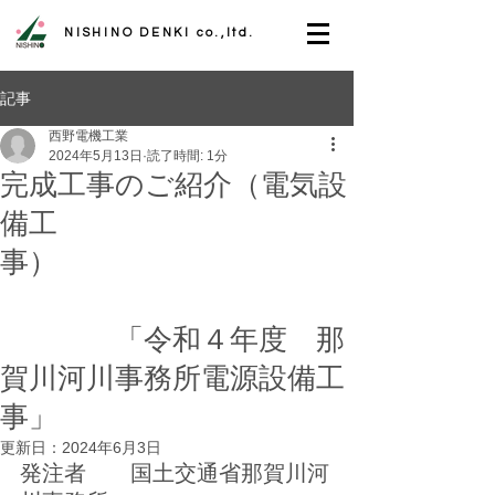
NISHINO DENKI co.,ltd.
記事
西野電機工業
2024年5月13日
読了時間: 1分
完成工事のご紹介（電気設
備工
事）
「令和４年度 那
賀川河川事務所電源設備工
事」
更新日：
2024年6月3日
発注者　　国土交通省那賀川河