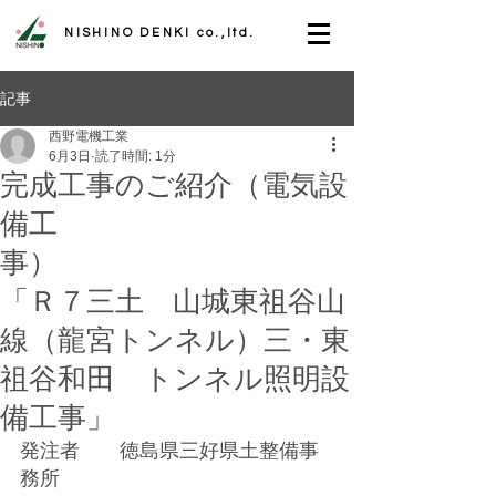
NISHINO DENKI co.,ltd.
記事
西野電機工業
6月3日
読了時間: 1分
完成工事のご紹介（電気設
備工
事）
「Ｒ７三土 山城東祖谷山
線（龍宮トンネル）三・東
祖谷和田 トンネル照明設
備工事」
発注者　　徳島県三好県土整備事
務所