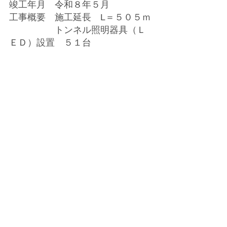
竣工年月　令和８年５月
工事概要　施工延長　L＝５０５ｍ
　　　　　トンネル照明器具（Ｌ
ＥＤ）設置　５１台