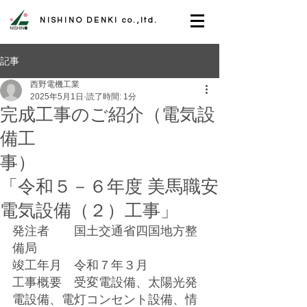
NISHINO DENKI co.,ltd.
記事
西野電機工業
2025年5月1日
読了時間: 1分
完成工事のご紹介（電気設
備工
事）
「令和５－６年度 美馬職安
電気設備（２）工事」
発注者　　国土交通省四国地方整
備局
竣工年月　令和７年３月
工事概要　受変電設備、太陽光発
電設備、電灯コンセント設備、情